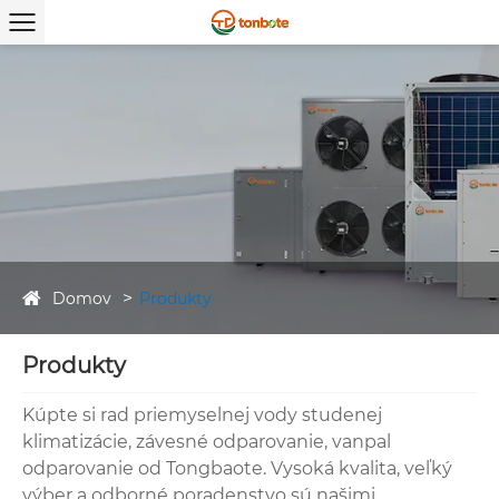
Domov
Produkty
Produkty
Kúpte si rad priemyselnej vody studenej
klimatizácie, závesné odparovanie, vanpal
odparovanie od Tongbaote. Vysoká kvalita, veľký
výber a odborné poradenstvo sú našimi