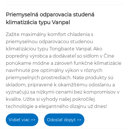
Priemyselná odparovacia studená
klimatizácia typu Vanpal
Zažite maximálny komfort chladenia s
priemyselnou odparovacou studenou
klimatizáciou typu Tongbaote Vanpal. Ako
popredný výrobca a dodávateľ so sídlom v Číne
ponúkame módne a zároveň funkčné klimatizácie
navrhnuté pre optimálny výkon v rôznych
priemyselných prostrediach. Naše produkty sú
skladom, pripravené k okamžitému odoslaniu a
vyznačujú sa nízkymi cenami bez kompromisov v
kvalite. Užite si výhody našej pokročilej
technológie a elegantného dizajnu už dnes!
Vidieť viac >>
Odoslať dopyt >>