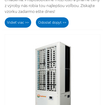
z výroby nás robia tou najlepšou voľbou. Získajte
vzorku zadarmo ešte dnes!
Vidieť viac >>
Odoslať dopyt >>