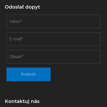
motor pri
Odoslať dopyt
modernizácii
ekologickej
výroby?
Predložiť
Kontaktuj nás