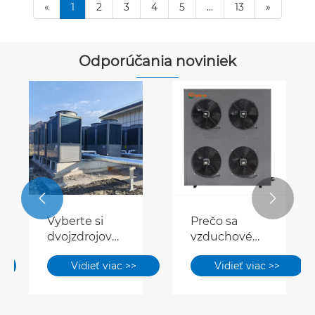
«
1
2
3
4
5
...
13
»
Odporúčania noviniek


Vyberte si
Prečo sa
dvojzdrojové
vzduchové
tepelné
tepelné
Vidieť viac >>
Vidieť viac >>
čerpadlá, aby
čerpadlo
bola úspora
považuje za
energie
energeticky
efektívnejšia
úsporný