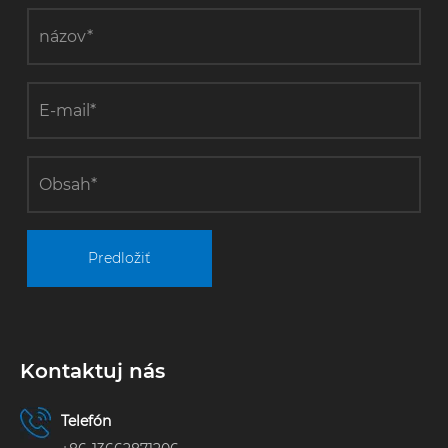
presná
regulácia
teploty a
výhody
úspory
energie.
Predložiť
Kontaktuj nás
Telefón